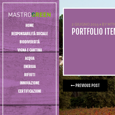
2 GIUGNO 2015
♦
BY
MT
HOME
PORTFOLIO ITE
RESPONSABILITÀ SOCIALE
BIODIVERSITÀ
VIGNA E CANTINA
ACQUA
ENERGIA
RIFIUTI
INNOVAZIONE
PREVIOUS POST
CERTIFICAZIONI